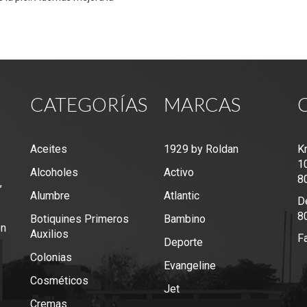
y favorece el rejuvenecimiento
ve.
CATEGORÍAS
MARCAS
Aceites
1929 by Roldan
K
1
Alcoholes
Activo
8
,
Alumbre
Atlantic
De
8
Botiquines Primeros
Bambino
en
Auxilios
F
Deporte
Colonias
Evangeline
Cosméticos
Jet
Cremas