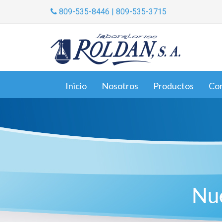
809-535-8446 | 809-535-3715
Inicio
Nosotros
Productos
Co