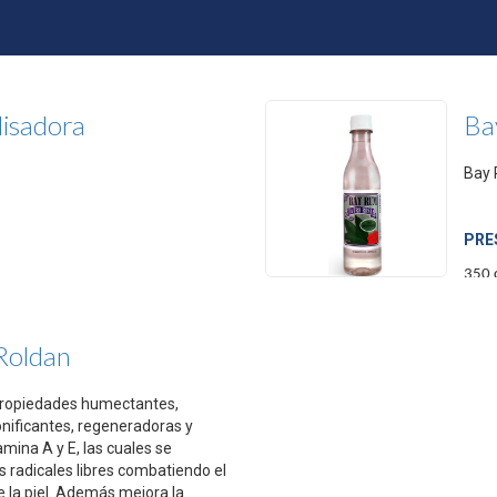
lisadora
Ba
Bay 
PRE
350 
Roldan
propiedades humectantes,
onificantes, regeneradoras y
amina A y E, las cuales se
s radicales libres combatiendo el
 la piel. Además mejora la