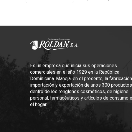
celulitis, atenúa las estrías 
cutáneo. Aclarando la piel, nutre y otorga una textura sua
PRESENTACIÓN
Tarros de 1.5 - 4 Oz
Es un empresa que inicia sus operaciones
comerciales en el año 1929 en la República
Dominicana. Maneja, en el presente, la fabricación
importación y exportación de unos 300 productos
dentro de los renglones cosméticos, de higiene
personal, farmacéuticos y artículos de consumo 
el hogar.