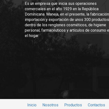
Es un empresa que inicia sus operaciones
Conservacion.
comerciales en el año 1929 en la República
Conservar en un lugar fresco y seco
Dominicana. Maneja, en el presente, la fabricación
importación y exportación de unos 300 productos
dentro de los renglones cosméticos, de higiene
•
Acido Borico
personal, farmacéuticos y artículos de consumo 
•
Oxido de zinc
el hogar.
•
Lanolina
•
Parafina
•
Vaselina solida
•
Fragancia
Caja de 3 docenas de 1/8 de onza
Caja de 2 docenas de 1 onza
Inicio
Nosotros
Productos
Contactos
Tarro 2 onzas