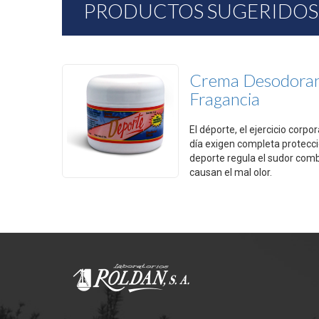
PRODUCTOS SUGERIDOS
Crema Desodoran
Fragancia
El déporte, el ejercicio corpo
día exigen completa protecc
deporte regula el sudor comb
causan el mal olor.
Modo de empleo.
Aplicar sobre las zonas limpias y secas.
Mantener fuera del alcance de los niños. Uso externo sola
descontinue su uso.