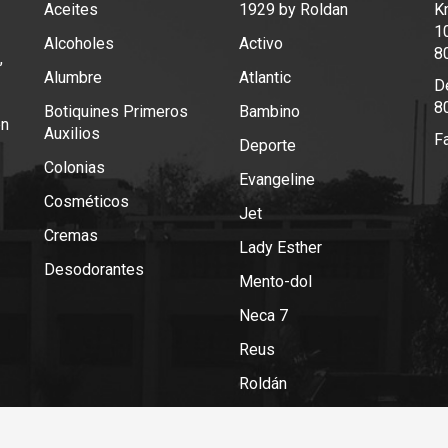
Aceites
1929 by Roldan
K
1
Alcoholes
Activo
8
,
Alumbre
Atlantic
De
8
Botiquines Primeros
Bambino
en
Auxilios
F
Deporte
Colonias
Evangeline
Cosméticos
Jet
Cremas
Lady Esther
Desodorantes
Mento-dol
Neca 7
Reus
Roldán