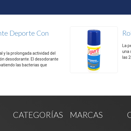
te Deporte Con
Ro
La p
una 
ral y la prolongada actividad del
las 2
ión desodorante. El desodorante
atiendo las bacterias que
PRESENTACIÓN
3 onzas
CATEGORÍAS
MARCAS
mente. Si aparece irritación