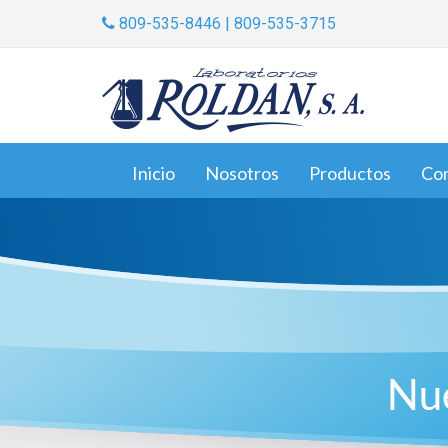
809-535-8446 | 809-535-3715
Inicio
Nosotros
Productos
Co